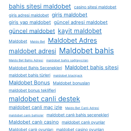
bahis sitesi maldobet
casino sitesi maldobet
giris maldobet
giris adresi maldobet
giris yap maldobet
güncel adresi maldobet
kayit maldobet
güncel maldobet
Maldobet Adres
Maldobet
Maldo Bet
Maldobet bahis
maldobet adresi
Maldo Bet Bahis Adresi
maldobet bahis sağlayıcıları
Maldobet bahis sitesi
Maldobet Bahis Seçenekleri
maldobet bahis türleri
maldobet blackjack
Maldobet Bonus
Maldobet bonusları
maldobet bonus teklifleri
maldobet canli destek
maldobet canli maç izle
Maldo Bet Canlı Adresi
maldobet canlı bahis seçenekleri
maldobet canlı bahisler
Maldobet canlı casino
maldobet canlı oyunlar
Maldobet canlı oyunları
maldobet casino oyunları