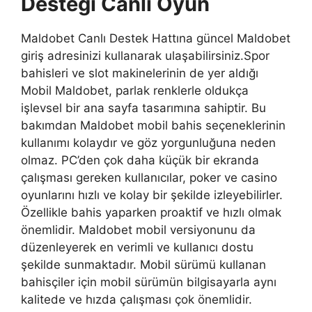
Desteği Canlı Oyun
Maldobet Canlı Destek Hattına güncel Maldobet
giriş adresinizi kullanarak ulaşabilirsiniz.Spor
bahisleri ve slot makinelerinin de yer aldığı
Mobil Maldobet, parlak renklerle oldukça
işlevsel bir ana sayfa tasarımına sahiptir. Bu
bakımdan Maldobet mobil bahis seçeneklerinin
kullanımı kolaydır ve göz yorgunluğuna neden
olmaz. PC’den çok daha küçük bir ekranda
çalışması gereken kullanıcılar, poker ve casino
oyunlarını hızlı ve kolay bir şekilde izleyebilirler.
Özellikle bahis yaparken proaktif ve hızlı olmak
önemlidir. Maldobet mobil versiyonunu da
düzenleyerek en verimli ve kullanıcı dostu
şekilde sunmaktadır. Mobil sürümü kullanan
bahisçiler için mobil sürümün bilgisayarla aynı
kalitede ve hızda çalışması çok önemlidir.