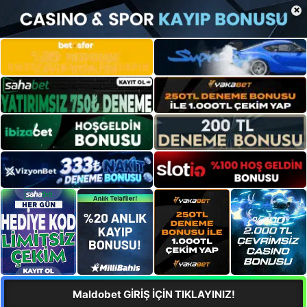
×
Maldobet GİRİŞ İÇİN TIKLAYINIZ!