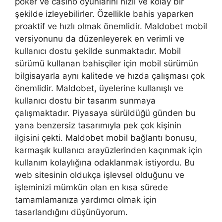
poker ve casino oyunlarını hızlı ve kolay bir
şekilde izleyebilirler. Özellikle bahis yaparken
proaktif ve hızlı olmak önemlidir. Maldobet mobil
versiyonunu da düzenleyerek en verimli ve
kullanıcı dostu şekilde sunmaktadır. Mobil
sürümü kullanan bahisçiler için mobil sürümün
bilgisayarla aynı kalitede ve hızda çalışması çok
önemlidir. Maldobet, üyelerine kullanışlı ve
kullanıcı dostu bir tasarım sunmaya
çalışmaktadır. Piyasaya sürüldüğü günden bu
yana benzersiz tasarımıyla pek çok kişinin
ilgisini çekti. Maldobet mobil bağlantı bonusu,
karmaşık kullanıcı arayüzlerinden kaçınmak için
kullanım kolaylığına odaklanmak istiyordu. Bu
web sitesinin oldukça işlevsel olduğunu ve
işleminizi mümkün olan en kısa sürede
tamamlamanıza yardımcı olmak için
tasarlandığını düşünüyorum.