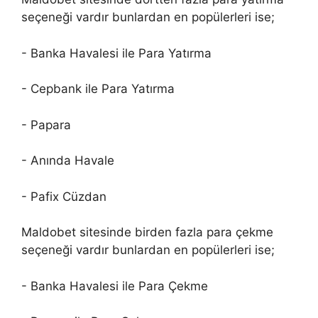
seçeneği vardır bunlardan en popülerleri ise;
- Banka Havalesi ile Para Yatırma
- Cepbank ile Para Yatırma
- Papara
- Anında Havale
- Pafix Cüzdan
Maldobet sitesinde birden fazla para çekme
seçeneği vardır bunlardan en popülerleri ise;
- Banka Havalesi ile Para Çekme