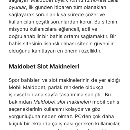
sağlayan
Maldobet üyelik formu turnuvası canlı
oyunlar
, ilk günden itibaren tüm olanakları
sağlayarak sorunları kısa sürede çözer ve
kullanıcıları çeşitli sorunlardan korur. Bu sitenin
misyonu kullanıcılara eğlenceli, adil ve
doğrulanabilir bir bahis ortamı sağlamaktır. Bir
bahis sitesinin lisanslı olması sitenin güvenilir
olduğunu kanıtlayan en önemli özelliktir.
Maldobet Slot Makineleri
Spor bahisleri ve slot makinelerinin de yer aldığı
Mobil Maldobet, parlak renklerle oldukça
işlevsel bir ana sayfa tasarımına sahiptir. Bu
bakımdan
Maldobet slot makineleri
mobil bahis
seçeneklerinin kullanımı kolaydır ve göz
yorgunluğuna neden olmaz. PC’den çok daha
küçük bir ekranda çalışması gereken kullanıcılar,