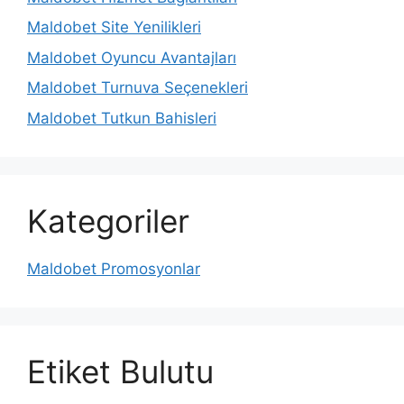
Maldobet Site Yenilikleri
Maldobet Oyuncu Avantajları
Maldobet Turnuva Seçenekleri
Maldobet Tutkun Bahisleri
Kategoriler
Maldobet Promosyonlar
Etiket Bulutu