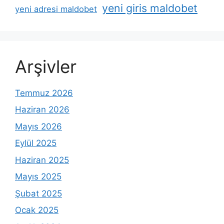
yeni giris maldobet
yeni adresi maldobet
Arşivler
Temmuz 2026
Haziran 2026
Mayıs 2026
Eylül 2025
Haziran 2025
Mayıs 2025
Şubat 2025
Ocak 2025