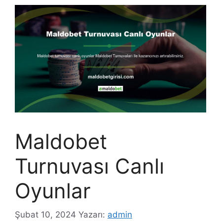
Maldobet
Turnuvası Canlı
Oyunlar
Şubat 10, 2024
Yazarı:
admin