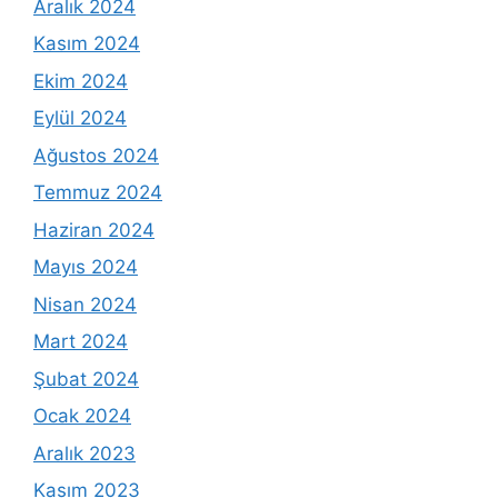
Aralık 2024
Kasım 2024
Ekim 2024
Eylül 2024
Ağustos 2024
Temmuz 2024
Haziran 2024
Mayıs 2024
Nisan 2024
Mart 2024
Şubat 2024
Ocak 2024
Aralık 2023
Kasım 2023