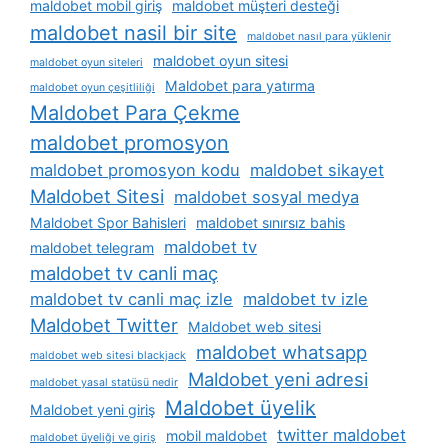
maldobet mobil giriş
maldobet müşteri desteği
maldobet nasil bir site
maldobet nasıl para yüklenir
maldobet oyun sitesi
maldobet oyun siteleri
Maldobet para yatırma
maldobet oyun çeşitliliği
Maldobet Para Çekme
maldobet promosyon
maldobet promosyon kodu
maldobet sikayet
Maldobet Sitesi
maldobet sosyal medya
Maldobet Spor Bahisleri
maldobet sınırsız bahis
maldobet tv
maldobet telegram
maldobet tv canli maç
maldobet tv canli maç izle
maldobet tv izle
Maldobet Twitter
Maldobet web sitesi
maldobet whatsapp
maldobet web sitesi blackjack
Maldobet yeni adresi
maldobet yasal statüsü nedir
Maldobet üyelik
Maldobet yeni giriş
twitter maldobet
mobil maldobet
maldobet üyeliği ve giriş