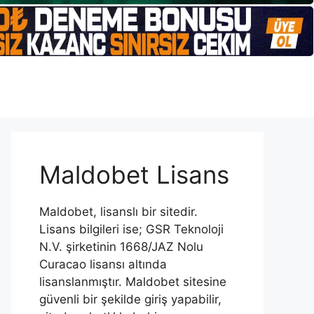
Maldobet Lisans
Maldobet, lisanslı bir sitedir.
Lisans bilgileri ise; GSR Teknoloji
N.V. şirketinin 1668/JAZ Nolu
Curacao lisansı altında
lisanslanmıştır. Maldobet sitesine
güvenli bir şekilde giriş yapabilir,