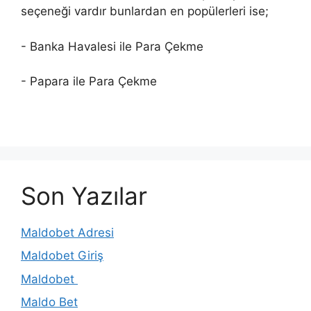
seçeneği vardır bunlardan en popülerleri ise;
- Banka Havalesi ile Para Çekme
- Papara ile Para Çekme
Son Yazılar
Maldobet Adresi
Maldobet Giriş
Maldobet
Maldo Bet