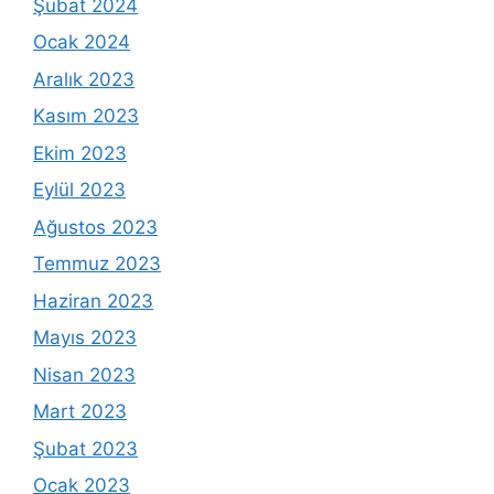
Şubat 2024
Ocak 2024
Aralık 2023
Kasım 2023
Ekim 2023
Eylül 2023
Ağustos 2023
Temmuz 2023
Haziran 2023
Mayıs 2023
Nisan 2023
Mart 2023
Şubat 2023
Ocak 2023