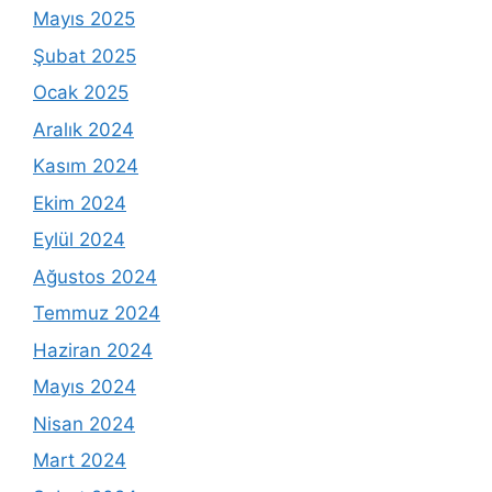
Mayıs 2025
Şubat 2025
Ocak 2025
Aralık 2024
Kasım 2024
Ekim 2024
Eylül 2024
Ağustos 2024
Temmuz 2024
Haziran 2024
Mayıs 2024
Nisan 2024
Mart 2024