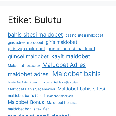
Etiket Bulutu
bahis sitesi maldobet
casino sitesi maldobet
giris maldobet
giris adresi maldobet
giris yap maldobet
güncel adresi maldobet
kayit maldobet
güncel maldobet
Maldobet Adres
Maldobet
Maldo Bet
Maldobet bahis
maldobet adresi
Maldo Bet Bahis Adresi
maldobet bahis sağlayıcıları
Maldobet bahis sitesi
Maldobet Bahis Seçenekleri
maldobet bahis türleri
maldobet blackjack
Maldobet Bonus
Maldobet bonusları
maldobet bonus teklifleri