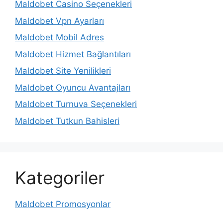
Maldobet Casino Seçenekleri
Maldobet Vpn Ayarları
Maldobet Mobil Adres
Maldobet Hizmet Bağlantıları
Maldobet Site Yenilikleri
Maldobet Oyuncu Avantajları
Maldobet Turnuva Seçenekleri
Maldobet Tutkun Bahisleri
Kategoriler
Maldobet Promosyonlar