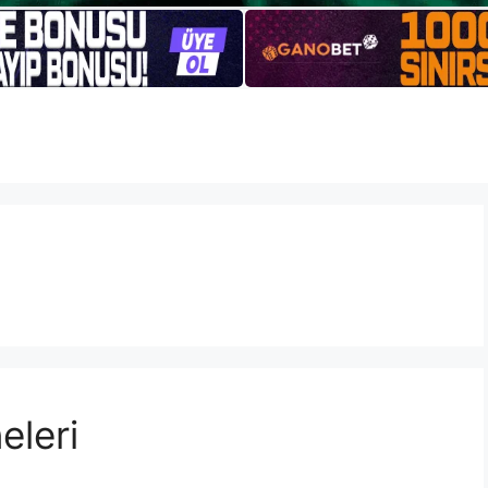
eleri