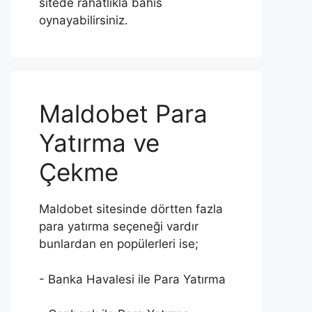
sitede rahatlıkla bahis
oynayabilirsiniz.
Maldobet Para
Yatırma ve
Çekme
Maldobet sitesinde dörtten fazla
para yatırma seçeneği vardır
bunlardan en popülerleri ise;
- Banka Havalesi ile Para Yatırma