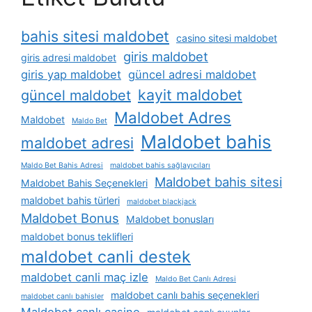
bahis sitesi maldobet
casino sitesi maldobet
giris maldobet
giris adresi maldobet
giris yap maldobet
güncel adresi maldobet
kayit maldobet
güncel maldobet
Maldobet Adres
Maldobet
Maldo Bet
Maldobet bahis
maldobet adresi
Maldo Bet Bahis Adresi
maldobet bahis sağlayıcıları
Maldobet bahis sitesi
Maldobet Bahis Seçenekleri
maldobet bahis türleri
maldobet blackjack
Maldobet Bonus
Maldobet bonusları
maldobet bonus teklifleri
maldobet canli destek
maldobet canli maç izle
Maldo Bet Canlı Adresi
maldobet canlı bahis seçenekleri
maldobet canlı bahisler