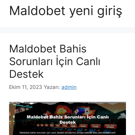
Maldobet yeni giriş
Maldobet Bahis
Sorunları İçin Canlı
Destek
Ekim 11, 2023
Yazarı:
admin