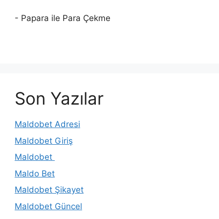
- Papara ile Para Çekme
Son Yazılar
Maldobet Adresi
Maldobet Giriş
Maldobet
Maldo Bet
Maldobet Şikayet
Maldobet Güncel