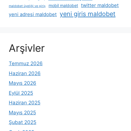
twitter maldobet
mobil maldobet
maldobet üyeliği ve giriş
yeni giris maldobet
yeni adresi maldobet
Arşivler
Temmuz 2026
Haziran 2026
Mayıs 2026
Eylül 2025
Haziran 2025
Mayıs 2025
Şubat 2025