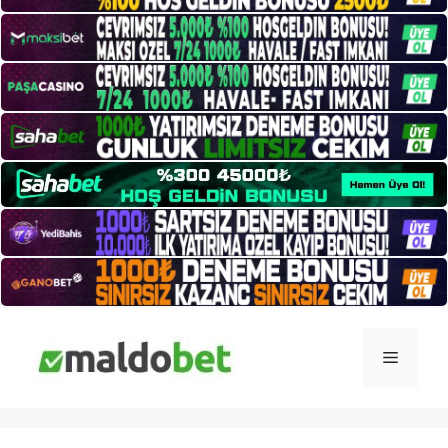
İçeriğe
atla
Menü