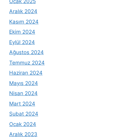
Ocak 2025
Aralık 2024
Kasım 2024
Ekim 2024
Eylül 2024
Ağustos 2024
Temmuz 2024
Haziran 2024
Mayıs 2024
Nisan 2024
Mart 2024
Şubat 2024
Ocak 2024
Aralık 2023