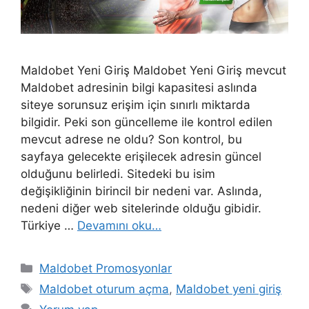
Maldobet Yeni Giriş Maldobet Yeni Giriş mevcut
Maldobet adresinin bilgi kapasitesi aslında
siteye sorunsuz erişim için sınırlı miktarda
bilgidir. Peki son güncelleme ile kontrol edilen
mevcut adrese ne oldu? Son kontrol, bu
sayfaya gelecekte erişilecek adresin güncel
olduğunu belirledi. Sitedeki bu isim
değişikliğinin birincil bir nedeni var. Aslında,
nedeni diğer web sitelerinde olduğu gibidir.
Türkiye …
Devamını oku…
Kategoriler
Maldobet Promosyonlar
Etiketler
Maldobet oturum açma
,
Maldobet yeni giriş