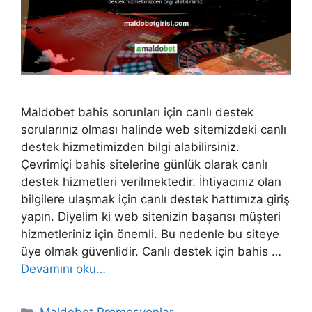
Maldobet bahis sorunları için canlı destek
sorularınız olması halinde web sitemizdeki canlı
destek hizmetimizden bilgi alabilirsiniz.
Çevrimiçi bahis sitelerine günlük olarak canlı
destek hizmetleri verilmektedir. İhtiyacınız olan
bilgilere ulaşmak için canlı destek hattımıza giriş
yapın. Diyelim ki web sitenizin başarısı müşteri
hizmetleriniz için önemli. Bu nedenle bu siteye
üye olmak güvenlidir. Canlı destek için bahis …
Devamını oku…
Kategoriler