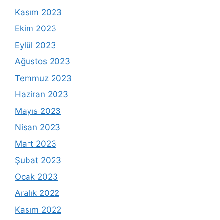
Kasım 2023
Ekim 2023
Eylül 2023
Ağustos 2023
Temmuz 2023
Haziran 2023
Mayıs 2023
Nisan 2023
Mart 2023
Şubat 2023
Ocak 2023
Aralık 2022
Kasım 2022