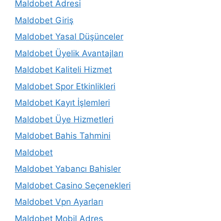
Maldobet Adresi
Maldobet Giriş
Maldobet Yasal Düşünceler
Maldobet Üyelik Avantajları
Maldobet Kaliteli Hizmet
Maldobet Spor Etkinlikleri
Maldobet Kayıt İşlemleri
Maldobet Üye Hizmetleri
Maldobet Bahis Tahmini
Maldobet
Maldobet Yabancı Bahisler
Maldobet Casino Seçenekleri
Maldobet Vpn Ayarları
Maldobet Mobil Adres