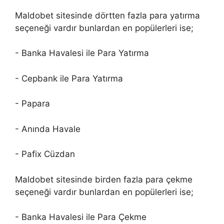
Maldobet sitesinde dörtten fazla para yatırma
seçeneği vardır bunlardan en popülerleri ise;
- Banka Havalesi ile Para Yatırma
- Cepbank ile Para Yatırma
- Papara
- Anında Havale
- Pafix Cüzdan
Maldobet sitesinde birden fazla para çekme
seçeneği vardır bunlardan en popülerleri ise;
- Banka Havalesi ile Para Çekme