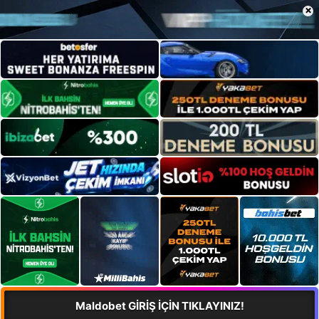
×
Maldobet GİRİŞ İÇİN TIKLAYINIZ!