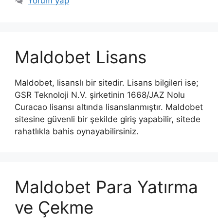
Yorum yap
Maldobet Lisans
Maldobet, lisanslı bir sitedir. Lisans bilgileri ise;
GSR Teknoloji N.V. şirketinin 1668/JAZ Nolu
Curacao lisansı altında lisanslanmıştır. Maldobet
sitesine güvenli bir şekilde giriş yapabilir, sitede
rahatlıkla bahis oynayabilirsiniz.
Maldobet Para Yatırma
ve Çekme