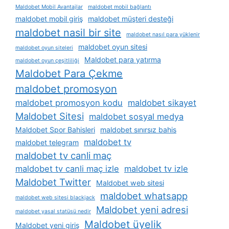
Maldobet Mobil Avantajlar
maldobet mobil bağlantı
maldobet mobil giriş
maldobet müşteri desteği
maldobet nasil bir site
maldobet nasıl para yüklenir
maldobet oyun sitesi
maldobet oyun siteleri
Maldobet para yatırma
maldobet oyun çeşitliliği
Maldobet Para Çekme
maldobet promosyon
maldobet promosyon kodu
maldobet sikayet
Maldobet Sitesi
maldobet sosyal medya
Maldobet Spor Bahisleri
maldobet sınırsız bahis
maldobet tv
maldobet telegram
maldobet tv canli maç
maldobet tv canli maç izle
maldobet tv izle
Maldobet Twitter
Maldobet web sitesi
maldobet whatsapp
maldobet web sitesi blackjack
Maldobet yeni adresi
maldobet yasal statüsü nedir
Maldobet üyelik
Maldobet yeni giriş