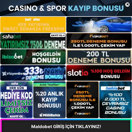
×
Maldobet GİRİŞ İÇİN TIKLAYINIZ!