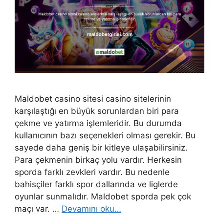
Maldobet casino sitesi casino sitelerinin
karşılaştığı en büyük sorunlardan biri para
çekme ve yatırma işlemleridir. Bu durumda
kullanıcının bazı seçenekleri olması gerekir. Bu
sayede daha geniş bir kitleye ulaşabilirsiniz.
Para çekmenin birkaç yolu vardır. Herkesin
sporda farklı zevkleri vardır. Bu nedenle
bahisçiler farklı spor dallarında ve liglerde
oyunlar sunmalıdır. Maldobet sporda pek çok
maçı var. …
Devamını oku…