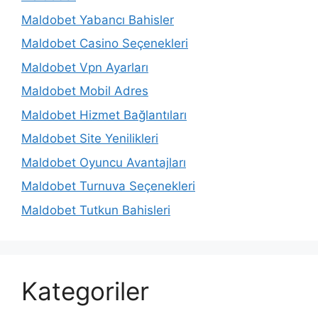
Maldobet Yabancı Bahisler
Maldobet Casino Seçenekleri
Maldobet Vpn Ayarları
Maldobet Mobil Adres
Maldobet Hizmet Bağlantıları
Maldobet Site Yenilikleri
Maldobet Oyuncu Avantajları
Maldobet Turnuva Seçenekleri
Maldobet Tutkun Bahisleri
Kategoriler