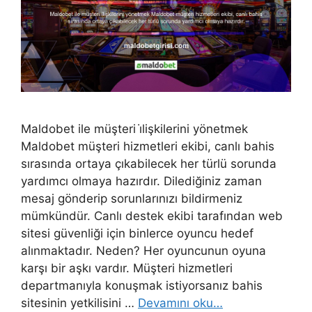
Maldobet ile müşteri i̇lişkilerini yönetmek
Maldobet müşteri hizmetleri ekibi, canlı bahis
sırasında ortaya çıkabilecek her türlü sorunda
yardımcı olmaya hazırdır. Dilediğiniz zaman
mesaj gönderip sorunlarınızı bildirmeniz
mümkündür. Canlı destek ekibi tarafından web
sitesi güvenliği için binlerce oyuncu hedef
alınmaktadır. Neden? Her oyuncunun oyuna
karşı bir aşkı vardır. Müşteri hizmetleri
departmanıyla konuşmak istiyorsanız bahis
sitesinin yetkilisini …
Devamını oku…