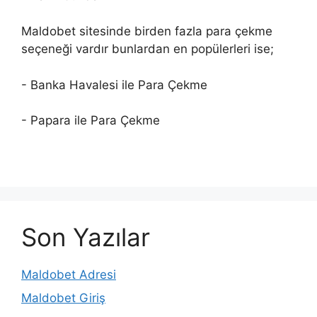
Maldobet sitesinde birden fazla para çekme
seçeneği vardır bunlardan en popülerleri ise;
- Banka Havalesi ile Para Çekme
- Papara ile Para Çekme
Son Yazılar
Maldobet Adresi
Maldobet Giriş