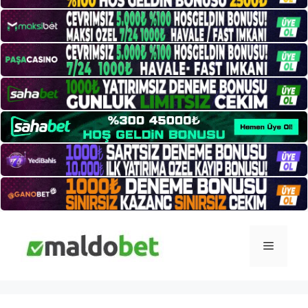
İçeriğe
atla
Menü