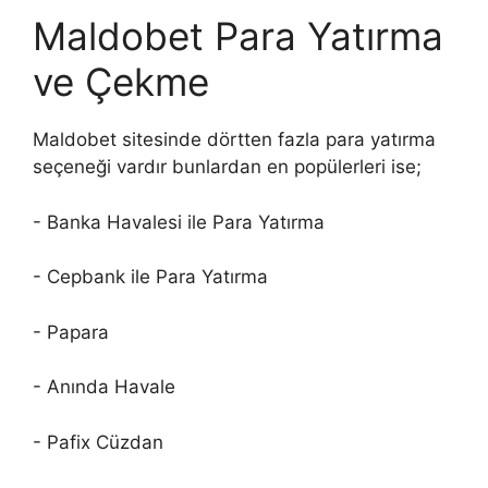
Maldobet Para Yatırma
ve Çekme
Maldobet sitesinde dörtten fazla para yatırma
seçeneği vardır bunlardan en popülerleri ise;
- Banka Havalesi ile Para Yatırma
- Cepbank ile Para Yatırma
- Papara
- Anında Havale
- Pafix Cüzdan