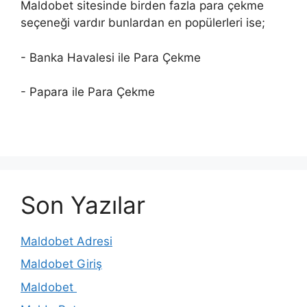
Maldobet sitesinde birden fazla para çekme
seçeneği vardır bunlardan en popülerleri ise;
- Banka Havalesi ile Para Çekme
- Papara ile Para Çekme
Son Yazılar
Maldobet Adresi
Maldobet Giriş
Maldobet