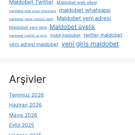
Maldobet Twitter
Maldobet web sitesi
maldobet whatsapp
maldobet web sitesi blackjack
Maldobet yeni adresi
maldobet yasal statüsü nedir
Maldobet üyelik
Maldobet yeni giriş
twitter maldobet
mobil maldobet
maldobet üyeliği ve giriş
yeni giris maldobet
yeni adresi maldobet
Arşivler
Temmuz 2026
Haziran 2026
Mayıs 2026
Eylül 2025