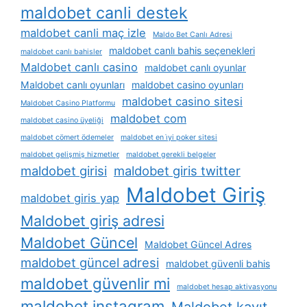
maldobet canli destek
maldobet canli maç izle
Maldo Bet Canlı Adresi
maldobet canlı bahis seçenekleri
maldobet canlı bahisler
Maldobet canlı casino
maldobet canlı oyunlar
Maldobet canlı oyunları
maldobet casino oyunları
maldobet casino sitesi
Maldobet Casino Platformu
maldobet com
maldobet casino üyeliği
maldobet cömert ödemeler
maldobet en i̇yi poker sitesi
maldobet gelişmiş hizmetler
maldobet gerekli belgeler
maldobet girisi
maldobet giris twitter
Maldobet Giriş
maldobet giris yap
Maldobet giriş adresi
Maldobet Güncel
Maldobet Güncel Adres
maldobet güncel adresi
maldobet güvenli bahis
maldobet güvenlir mi
maldobet hesap aktivasyonu
maldobet instagram
Maldobet kayıt