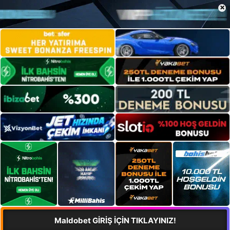
×
Maldobet GİRİŞ İÇİN TIKLAYINIZ!