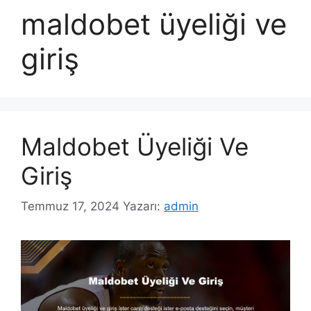
maldobet üyeliği ve
giriş
Maldobet Üyeliği Ve
Giriş
Temmuz 17, 2024
Yazarı:
admin