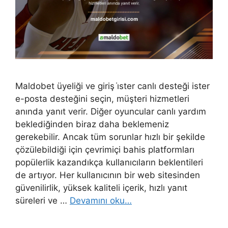
Maldobet üyeliği ve giriş i̇ster canlı desteği ister
e-posta desteğini seçin, müşteri hizmetleri
anında yanıt verir. Diğer oyuncular canlı yardım
beklediğinden biraz daha beklemeniz
gerekebilir. Ancak tüm sorunlar hızlı bir şekilde
çözülebildiği için çevrimiçi bahis platformları
popülerlik kazandıkça kullanıcıların beklentileri
de artıyor. Her kullanıcının bir web sitesinden
güvenilirlik, yüksek kaliteli içerik, hızlı yanıt
süreleri ve …
Devamını oku…