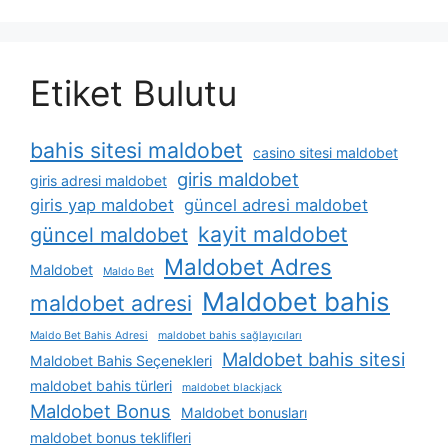
Etiket Bulutu
bahis sitesi maldobet
casino sitesi maldobet
giris maldobet
giris adresi maldobet
giris yap maldobet
güncel adresi maldobet
kayit maldobet
güncel maldobet
Maldobet Adres
Maldobet
Maldo Bet
Maldobet bahis
maldobet adresi
Maldo Bet Bahis Adresi
maldobet bahis sağlayıcıları
Maldobet bahis sitesi
Maldobet Bahis Seçenekleri
maldobet bahis türleri
maldobet blackjack
Maldobet Bonus
Maldobet bonusları
maldobet bonus teklifleri