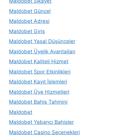
Maldobet Şikayet
Maldobet Güncel
Maldobet Adresi
Maldobet Giriş
Maldobet Yasal Düşünceler
Maldobet Üyelik Avantajları
Maldobet Kaliteli Hizmet
Maldobet Spor Etkinlikleri
Maldobet Kayıt İşlemleri
Maldobet Üye Hizmetleri
Maldobet Bahis Tahmini
Maldobet
Maldobet Yabancı Bahisler
Maldobet Casino Seçenekleri