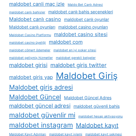
maldobet canli maç izle
Maldo Bet Canlı Adresi
maldobet canlı bahis seçenekleri
maldobet canlı bahisler
Maldobet canlı casino
maldobet canlı oyunlar
Maldobet canlı oyunları
maldobet casino oyunları
maldobet casino sitesi
Maldobet Casino Platformu
maldobet com
maldobet casino üyeliği
maldobet cömert ödemeler
maldobet en i̇yi poker sitesi
maldobet gelişmiş hizmetler
maldobet gerekli belgeler
maldobet girisi
maldobet giris twitter
Maldobet Giriş
maldobet giris yap
Maldobet giriş adresi
Maldobet Güncel
Maldobet Güncel Adres
maldobet güncel adresi
maldobet güvenli bahis
maldobet güvenlir mi
maldobet hesap aktivasyonu
maldobet instagram
Maldobet kayıt
Maldobet Kayıt Adımları
maldobet kayıt i̇şlemi
maldobet kayıt sekmesi