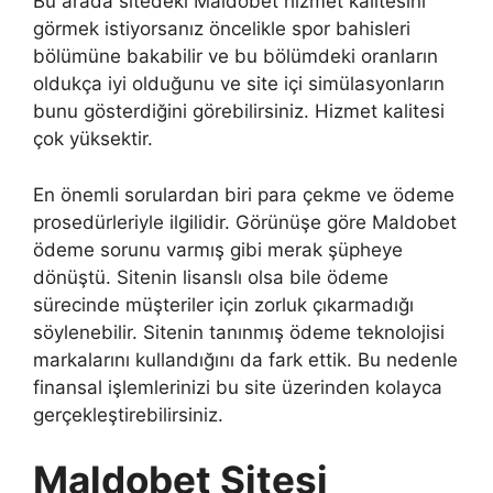
Bu arada sitedeki Maldobet hizmet kalitesini
görmek istiyorsanız öncelikle spor bahisleri
bölümüne bakabilir ve bu bölümdeki oranların
oldukça iyi olduğunu ve site içi simülasyonların
bunu gösterdiğini görebilirsiniz. Hizmet kalitesi
çok yüksektir.
En önemli sorulardan biri para çekme ve ödeme
prosedürleriyle ilgilidir. Görünüşe göre Maldobet
ödeme sorunu varmış gibi merak şüpheye
dönüştü. Sitenin lisanslı olsa bile ödeme
sürecinde müşteriler için zorluk çıkarmadığı
söylenebilir. Sitenin tanınmış ödeme teknolojisi
markalarını kullandığını da fark ettik. Bu nedenle
finansal işlemlerinizi bu site üzerinden kolayca
gerçekleştirebilirsiniz.
Maldobet Sitesi