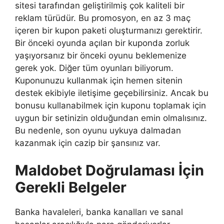
sitesi tarafından geliştirilmiş çok kaliteli bir
reklam türüdür. Bu promosyon, en az 3 maç
içeren bir kupon paketi oluşturmanızı gerektirir.
Bir önceki oyunda açılan bir kuponda zorluk
yaşıyorsanız bir önceki oyunu beklemenize
gerek yok. Diğer tüm oyunları biliyorum.
Kuponunuzu kullanmak için hemen sitenin
destek ekibiyle iletişime geçebilirsiniz. Ancak bu
bonusu kullanabilmek için kuponu toplamak için
uygun bir setinizin olduğundan emin olmalısınız.
Bu nedenle, son oyunu uykuya dalmadan
kazanmak için cazip bir şansınız var.
Maldobet Doğrulaması İçin
Gerekli Belgeler
Banka havaleleri, banka kanalları ve sanal