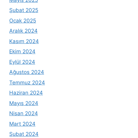
Şubat 2025
Ocak 2025
Aralık 2024
Kasım 2024
Ekim 2024
Eylül 2024
Ağustos 2024
Temmuz 2024
Haziran 2024
Mayıs 2024
Nisan 2024
Mart 2024
Şubat 2024