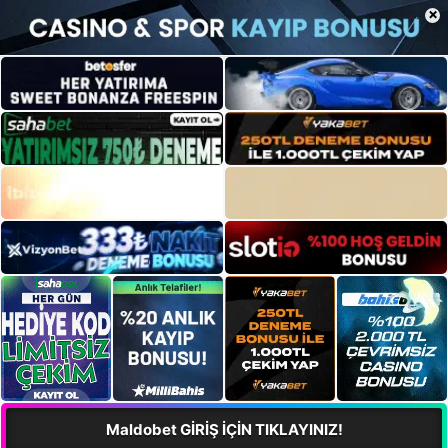
×
Maldobet GİRİŞ İÇİN TIKLAYINIZ!