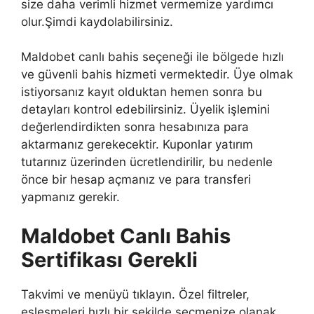
size daha verimli hizmet vermemize yardımcı
olur.Şimdi kaydolabilirsiniz.
Maldobet canlı bahis seçeneği ile bölgede hızlı
ve güvenli bahis hizmeti vermektedir. Üye olmak
istiyorsanız kayıt olduktan hemen sonra bu
detayları kontrol edebilirsiniz. Üyelik işlemini
değerlendirdikten sonra hesabınıza para
aktarmanız gerekecektir. Kuponlar yatırım
tutarınız üzerinden ücretlendirilir, bu nedenle
önce bir hesap açmanız ve para transferi
yapmanız gerekir.
Maldobet Canlı Bahis
Sertifikası Gerekli
Takvimi ve menüyü tıklayın. Özel filtreler,
eşleşmeleri hızlı bir şekilde seçmenize olanak