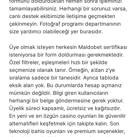
formunu doldurduktan hemen sonra işleminizi
tamamlayabilirsiniz. Herhangi bir sorunuz varsa,
canlı destek ekibimizle iletişime geçmekten
çekinmeyin. Fotoğraf programı departmanının
size yardımcı olabileceği yer burasıdır.
Üye olmak isteyen herkesin Maldobet sertifikası
isteniyorsa bir form doldurması gerekmektedir.
Özel filtreler, eşleşmeleri hızlı bir şekilde
seçmenize olanak tanır. Örneğin, a’dan z’ye
sıralama sadece bir tanesidir. Ayrıca tabloda
eksik alan yok. Bu durumlarda hesap açmanız
mümkün değildir. Bilgi giren kullanıcıların
herhangi bir belge göndermesine gerek yoktur.
Üyelik süreci kapsamlı, ücretsiz ve kağıtsızdır.
En yeni ve en özgün casino oyunları ile güvenilir
alternatifleri keşfetmek için takipte kalın. Son
teknoloji bahis oyunları ve premium seçenekler,