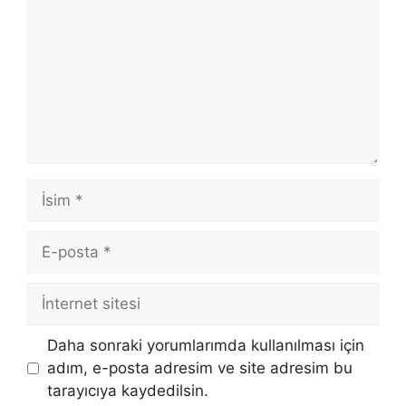
İsim
E-
posta
İnternet
sitesi
Daha sonraki yorumlarımda kullanılması için
adım, e-posta adresim ve site adresim bu
tarayıcıya kaydedilsin.