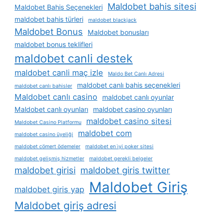
Maldobet bahis sitesi
Maldobet Bahis Seçenekleri
maldobet bahis türleri
maldobet blackjack
Maldobet Bonus
Maldobet bonusları
maldobet bonus teklifleri
maldobet canli destek
maldobet canli maç izle
Maldo Bet Canlı Adresi
maldobet canlı bahis seçenekleri
maldobet canlı bahisler
Maldobet canlı casino
maldobet canlı oyunlar
Maldobet canlı oyunları
maldobet casino oyunları
maldobet casino sitesi
Maldobet Casino Platformu
maldobet com
maldobet casino üyeliği
maldobet cömert ödemeler
maldobet en i̇yi poker sitesi
maldobet gelişmiş hizmetler
maldobet gerekli belgeler
maldobet girisi
maldobet giris twitter
Maldobet Giriş
maldobet giris yap
Maldobet giriş adresi