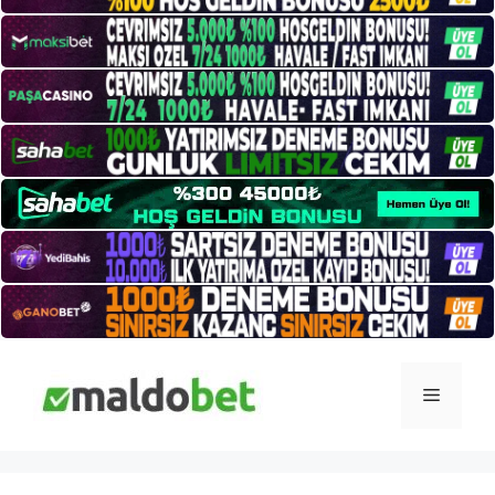
İçeriğe
atla
Menü