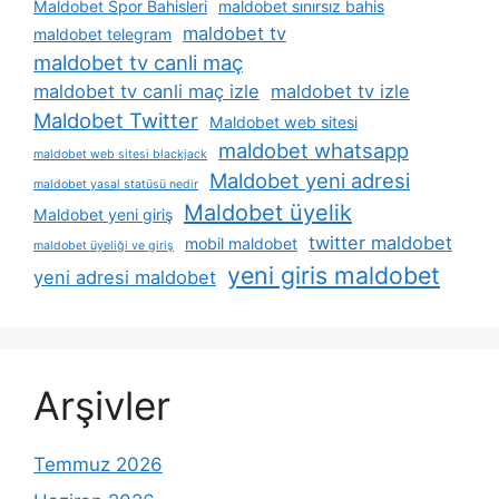
Maldobet Spor Bahisleri
maldobet sınırsız bahis
maldobet tv
maldobet telegram
maldobet tv canli maç
maldobet tv canli maç izle
maldobet tv izle
Maldobet Twitter
Maldobet web sitesi
maldobet whatsapp
maldobet web sitesi blackjack
Maldobet yeni adresi
maldobet yasal statüsü nedir
Maldobet üyelik
Maldobet yeni giriş
twitter maldobet
mobil maldobet
maldobet üyeliği ve giriş
yeni giris maldobet
yeni adresi maldobet
Arşivler
Temmuz 2026