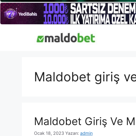
İçeriğe
atla
Maldobet giriş v
Maldobet Giriş Ve M
Ocak 18, 2023
Yazarı:
admin