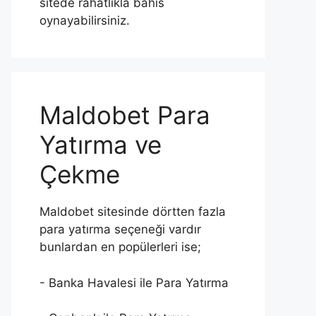
sitede rahatlıkla bahis
oynayabilirsiniz.
Maldobet Para
Yatırma ve
Çekme
Maldobet sitesinde dörtten fazla
para yatırma seçeneği vardır
bunlardan en popülerleri ise;
- Banka Havalesi ile Para Yatırma