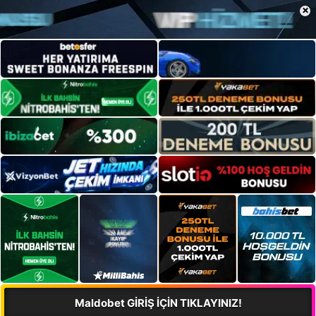
×
Maldobet GİRİŞ İÇİN TIKLAYINIZ!