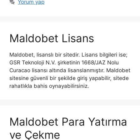
Yorum yap
Maldobet Lisans
Maldobet, lisanslı bir sitedir. Lisans bilgileri ise;
GSR Teknoloji N.V. şirketinin 1668/JAZ Nolu
Curacao lisansı altında lisanslanmıştır. Maldobet
sitesine güvenli bir şekilde giriş yapabilir, sitede
rahatlıkla bahis oynayabilirsiniz.
Maldobet Para Yatırma
ve Çekme