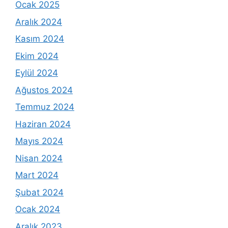
Ocak 2025
Aralık 2024
Kasım 2024
Ekim 2024
Eylül 2024
Ağustos 2024
Temmuz 2024
Haziran 2024
Mayıs 2024
Nisan 2024
Mart 2024
Şubat 2024
Ocak 2024
Aralık 2023