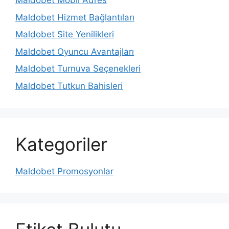
Maldobet Mobil Adres
Maldobet Hizmet Bağlantıları
Maldobet Site Yenilikleri
Maldobet Oyuncu Avantajları
Maldobet Turnuva Seçenekleri
Maldobet Tutkun Bahisleri
Kategoriler
Maldobet Promosyonlar