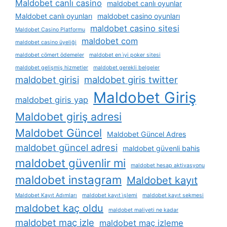
Maldobet canlı casino
maldobet canlı oyunlar
Maldobet canlı oyunları
maldobet casino oyunları
maldobet casino sitesi
Maldobet Casino Platformu
maldobet com
maldobet casino üyeliği
maldobet cömert ödemeler
maldobet en i̇yi poker sitesi
maldobet gelişmiş hizmetler
maldobet gerekli belgeler
maldobet girisi
maldobet giris twitter
Maldobet Giriş
maldobet giris yap
Maldobet giriş adresi
Maldobet Güncel
Maldobet Güncel Adres
maldobet güncel adresi
maldobet güvenli bahis
maldobet güvenlir mi
maldobet hesap aktivasyonu
maldobet instagram
Maldobet kayıt
Maldobet Kayıt Adımları
maldobet kayıt i̇şlemi
maldobet kayıt sekmesi
maldobet kaç oldu
maldobet maliyeti ne kadar
maldobet maç izle
maldobet maç izleme