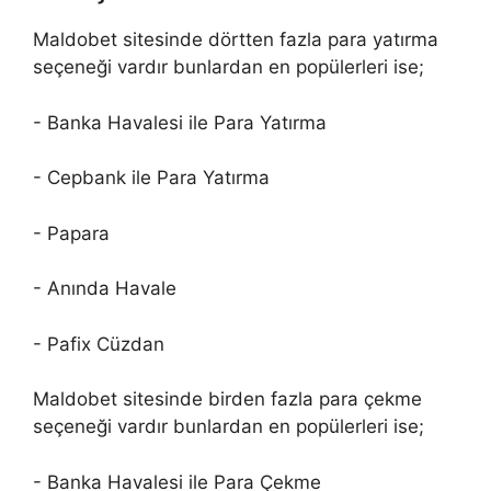
Maldobet sitesinde dörtten fazla para yatırma
seçeneği vardır bunlardan en popülerleri ise;
- Banka Havalesi ile Para Yatırma
- Cepbank ile Para Yatırma
- Papara
- Anında Havale
- Pafix Cüzdan
Maldobet sitesinde birden fazla para çekme
seçeneği vardır bunlardan en popülerleri ise;
- Banka Havalesi ile Para Çekme