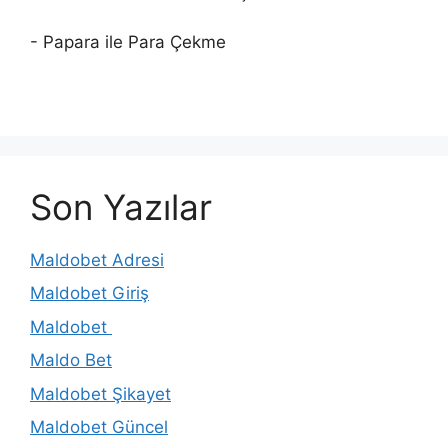
- Papara ile Para Çekme
Son Yazılar
Maldobet Adresi
Maldobet Giriş
Maldobet
Maldo Bet
Maldobet Şikayet
Maldobet Güncel