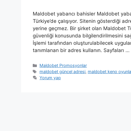
Maldobet yabancı bahisler Maldobet yabanc
Türkiye’de çalışıyor. Sitenin gösterdiği adr
yerine geçmez. Bir şirket olan Maldobet Tür
güvenliği konusunda bilgilendirilmesini s
İşlemi tarafından oluşturulabilecek uygula
tanımlanan bir adres kullanın. Sayfaları …
Kategoriler
Maldobet Promosyonlar
Etiketler
maldobet güncel adresi
,
maldobet keno oyunla
Yorum yap