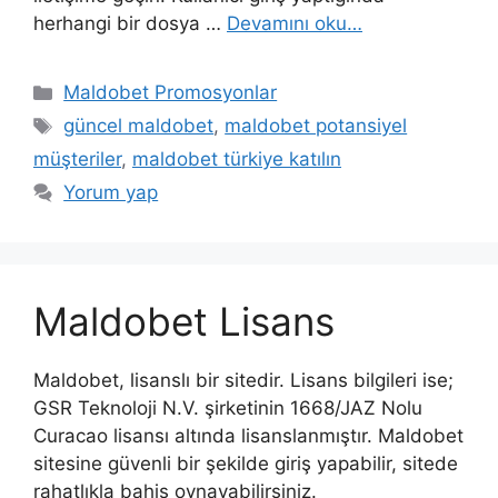
herhangi bir dosya …
Devamını oku…
Kategoriler
Maldobet Promosyonlar
Etiketler
güncel maldobet
,
maldobet potansiyel
müşteriler
,
maldobet türkiye katılın
Yorum yap
Maldobet Lisans
Maldobet, lisanslı bir sitedir. Lisans bilgileri ise;
GSR Teknoloji N.V. şirketinin 1668/JAZ Nolu
Curacao lisansı altında lisanslanmıştır. Maldobet
sitesine güvenli bir şekilde giriş yapabilir, sitede
rahatlıkla bahis oynayabilirsiniz.