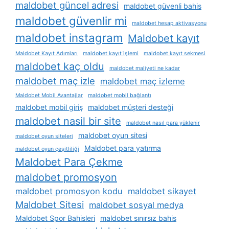
maldobet güncel adresi
maldobet güvenli bahis
maldobet güvenlir mi
maldobet hesap aktivasyonu
maldobet instagram
Maldobet kayıt
Maldobet Kayıt Adımları
maldobet kayıt i̇şlemi
maldobet kayıt sekmesi
maldobet kaç oldu
maldobet maliyeti ne kadar
maldobet maç izle
maldobet maç izleme
Maldobet Mobil Avantajlar
maldobet mobil bağlantı
maldobet mobil giriş
maldobet müşteri desteği
maldobet nasil bir site
maldobet nasıl para yüklenir
maldobet oyun sitesi
maldobet oyun siteleri
Maldobet para yatırma
maldobet oyun çeşitliliği
Maldobet Para Çekme
maldobet promosyon
maldobet promosyon kodu
maldobet sikayet
Maldobet Sitesi
maldobet sosyal medya
Maldobet Spor Bahisleri
maldobet sınırsız bahis