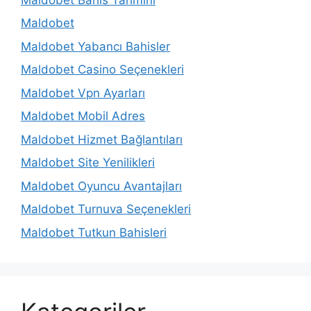
Maldobet
Maldobet Yabancı Bahisler
Maldobet Casino Seçenekleri
Maldobet Vpn Ayarları
Maldobet Mobil Adres
Maldobet Hizmet Bağlantıları
Maldobet Site Yenilikleri
Maldobet Oyuncu Avantajları
Maldobet Turnuva Seçenekleri
Maldobet Tutkun Bahisleri