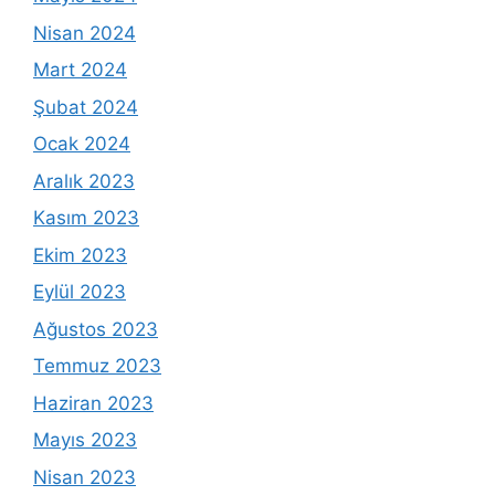
Nisan 2024
Mart 2024
Şubat 2024
Ocak 2024
Aralık 2023
Kasım 2023
Ekim 2023
Eylül 2023
Ağustos 2023
Temmuz 2023
Haziran 2023
Mayıs 2023
Nisan 2023