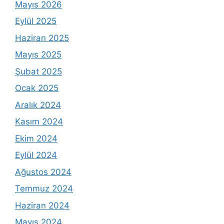
Mayıs 2026
Eylül 2025
Haziran 2025
Mayıs 2025
Şubat 2025
Ocak 2025
Aralık 2024
Kasım 2024
Ekim 2024
Eylül 2024
Ağustos 2024
Temmuz 2024
Haziran 2024
Mayıs 2024