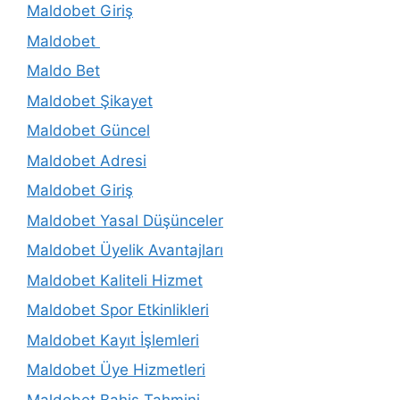
Maldobet Giriş
Maldobet
Maldo Bet
Maldobet Şikayet
Maldobet Güncel
Maldobet Adresi
Maldobet Giriş
Maldobet Yasal Düşünceler
Maldobet Üyelik Avantajları
Maldobet Kaliteli Hizmet
Maldobet Spor Etkinlikleri
Maldobet Kayıt İşlemleri
Maldobet Üye Hizmetleri
Maldobet Bahis Tahmini