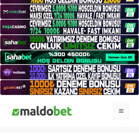
İçeriğe
atla
Menü