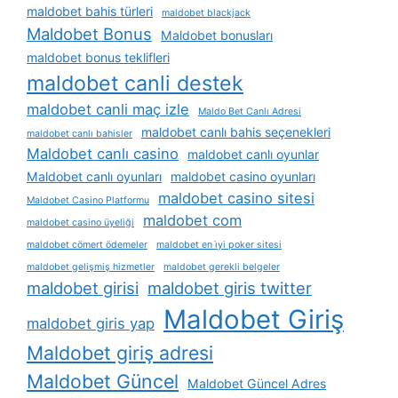
maldobet bahis türleri
maldobet blackjack
Maldobet Bonus
Maldobet bonusları
maldobet bonus teklifleri
maldobet canli destek
maldobet canli maç izle
Maldo Bet Canlı Adresi
maldobet canlı bahis seçenekleri
maldobet canlı bahisler
Maldobet canlı casino
maldobet canlı oyunlar
Maldobet canlı oyunları
maldobet casino oyunları
maldobet casino sitesi
Maldobet Casino Platformu
maldobet com
maldobet casino üyeliği
maldobet cömert ödemeler
maldobet en i̇yi poker sitesi
maldobet gelişmiş hizmetler
maldobet gerekli belgeler
maldobet girisi
maldobet giris twitter
Maldobet Giriş
maldobet giris yap
Maldobet giriş adresi
Maldobet Güncel
Maldobet Güncel Adres