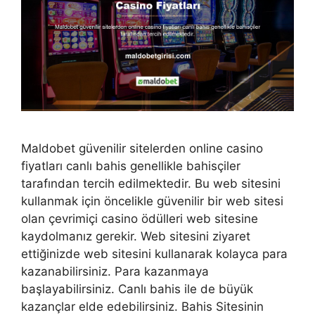
Maldobet güvenilir sitelerden online casino
fiyatları canlı bahis genellikle bahisçiler
tarafından tercih edilmektedir. Bu web sitesini
kullanmak için öncelikle güvenilir bir web sitesi
olan çevrimiçi casino ödülleri web sitesine
kaydolmanız gerekir. Web sitesini ziyaret
ettiğinizde web sitesini kullanarak kolayca para
kazanabilirsiniz. Para kazanmaya
başlayabilirsiniz. Canlı bahis ile de büyük
kazançlar elde edebilirsiniz. Bahis Sitesinin