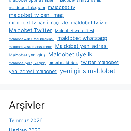
Maldobet Spor Bahisleri
maldobet sınırsız bahis
maldobet tv
maldobet telegram
maldobet tv canli maç
maldobet tv canli maç izle
maldobet tv izle
Maldobet Twitter
Maldobet web sitesi
maldobet whatsapp
maldobet web sitesi blackjack
Maldobet yeni adresi
maldobet yasal statüsü nedir
Maldobet üyelik
Maldobet yeni giriş
twitter maldobet
mobil maldobet
maldobet üyeliği ve giriş
yeni giris maldobet
yeni adresi maldobet
Arşivler
Temmuz 2026
Haziran 2026