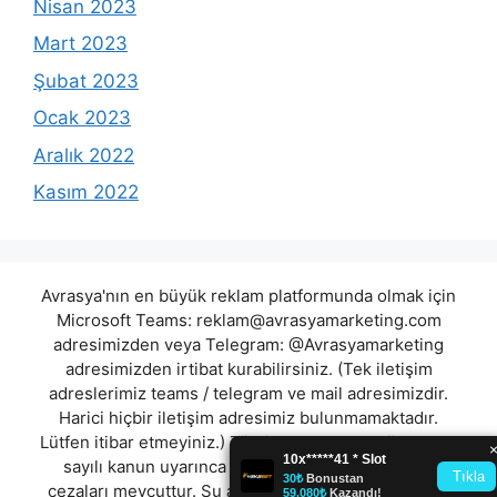
Nisan 2023
Mart 2023
Şubat 2023
Ocak 2023
Aralık 2022
Kasım 2022
Avrasya'nın en büyük reklam platformunda olmak için
Microsoft Teams:
reklam@avrasyamarketing.com
adresimizden veya Telegram: @Avrasyamarketing
adresimizden irtibat kurabilirsiniz. (Tek iletişim
adreslerimiz teams / telegram ve mail adresimizdir.
Harici hiçbir iletişim adresimiz bulunmamaktadır.
Lütfen itibar etmeyiniz.) Türkiye yasalarına göre 7258
sayılı kanun uyarınca yasa dışı bahis oynamanın
cezaları mevcuttur. Şu an bulunduğunuz site hiç bir