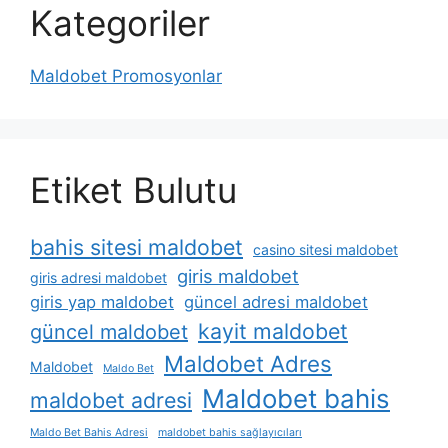
Kategoriler
Maldobet Promosyonlar
Etiket Bulutu
bahis sitesi maldobet
casino sitesi maldobet
giris maldobet
giris adresi maldobet
giris yap maldobet
güncel adresi maldobet
kayit maldobet
güncel maldobet
Maldobet Adres
Maldobet
Maldo Bet
Maldobet bahis
maldobet adresi
Maldo Bet Bahis Adresi
maldobet bahis sağlayıcıları