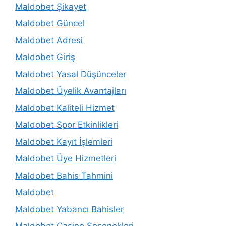
Maldobet Şikayet
Maldobet Güncel
Maldobet Adresi
Maldobet Giriş
Maldobet Yasal Düşünceler
Maldobet Üyelik Avantajları
Maldobet Kaliteli Hizmet
Maldobet Spor Etkinlikleri
Maldobet Kayıt İşlemleri
Maldobet Üye Hizmetleri
Maldobet Bahis Tahmini
Maldobet
Maldobet Yabancı Bahisler