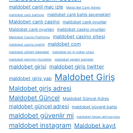
maldobet canli maç izle
Maldo Bet Canlı Adresi
maldobet canlı bahis seçenekleri
maldobet canlı bahisler
Maldobet canlı casino
maldobet canlı oyunlar
Maldobet canlı oyunları
maldobet casino oyunları
maldobet casino sitesi
Maldobet Casino Platformu
maldobet com
maldobet casino üyeliği
maldobet cömert ödemeler
maldobet en i̇yi poker sitesi
maldobet gelişmiş hizmetler
maldobet gerekli belgeler
maldobet girisi
maldobet giris twitter
Maldobet Giriş
maldobet giris yap
Maldobet giriş adresi
Maldobet Güncel
Maldobet Güncel Adres
maldobet güncel adresi
maldobet güvenli bahis
maldobet güvenlir mi
maldobet hesap aktivasyonu
maldobet instagram
Maldobet kayıt