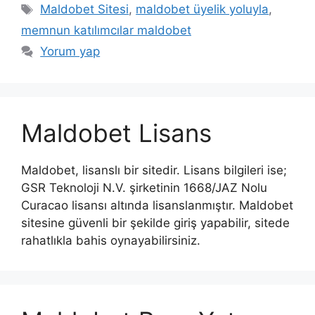
Etiketler
Maldobet Sitesi
,
maldobet üyelik yoluyla
,
memnun katılımcılar maldobet
Yorum yap
Maldobet Lisans
Maldobet, lisanslı bir sitedir. Lisans bilgileri ise;
GSR Teknoloji N.V. şirketinin 1668/JAZ Nolu
Curacao lisansı altında lisanslanmıştır. Maldobet
sitesine güvenli bir şekilde giriş yapabilir, sitede
rahatlıkla bahis oynayabilirsiniz.