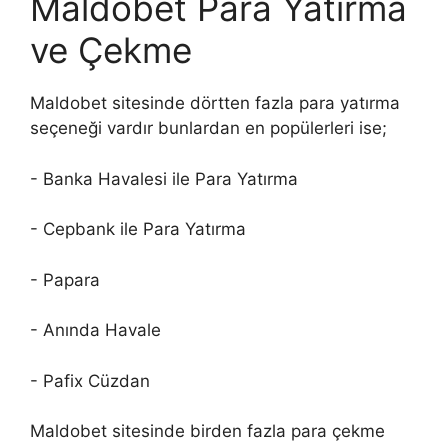
Maldobet Para Yatırma
ve Çekme
Maldobet sitesinde dörtten fazla para yatırma
seçeneği vardır bunlardan en popülerleri ise;
- Banka Havalesi ile Para Yatırma
- Cepbank ile Para Yatırma
- Papara
- Anında Havale
- Pafix Cüzdan
Maldobet sitesinde birden fazla para çekme