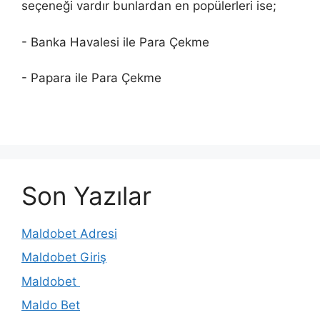
seçeneği vardır bunlardan en popülerleri ise;
- Banka Havalesi ile Para Çekme
- Papara ile Para Çekme
Son Yazılar
Maldobet Adresi
Maldobet Giriş
Maldobet
Maldo Bet