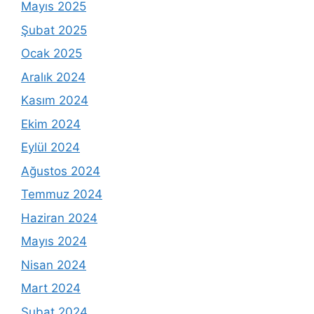
Mayıs 2025
Şubat 2025
Ocak 2025
Aralık 2024
Kasım 2024
Ekim 2024
Eylül 2024
Ağustos 2024
Temmuz 2024
Haziran 2024
Mayıs 2024
Nisan 2024
Mart 2024
Şubat 2024