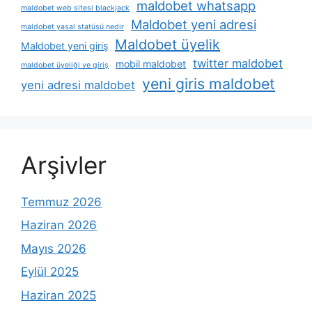
maldobet whatsapp
maldobet web sitesi blackjack
Maldobet yeni adresi
maldobet yasal statüsü nedir
Maldobet üyelik
Maldobet yeni giriş
twitter maldobet
mobil maldobet
maldobet üyeliği ve giriş
yeni giris maldobet
yeni adresi maldobet
Arşivler
Temmuz 2026
Haziran 2026
Mayıs 2026
Eylül 2025
Haziran 2025