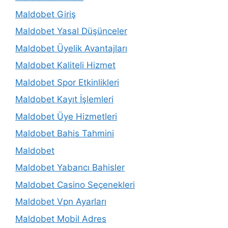
Maldobet Giriş
Maldobet Yasal Düşünceler
Maldobet Üyelik Avantajları
Maldobet Kaliteli Hizmet
Maldobet Spor Etkinlikleri
Maldobet Kayıt İşlemleri
Maldobet Üye Hizmetleri
Maldobet Bahis Tahmini
Maldobet
Maldobet Yabancı Bahisler
Maldobet Casino Seçenekleri
Maldobet Vpn Ayarları
Maldobet Mobil Adres