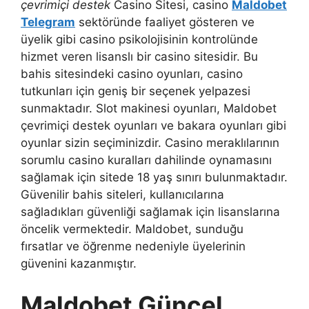
çevrimiçi destek
Casino Sitesi, casino
Maldobet
Telegram
sektöründe faaliyet gösteren ve
üyelik gibi casino psikolojisinin kontrolünde
hizmet veren lisanslı bir casino sitesidir. Bu
bahis sitesindeki casino oyunları, casino
tutkunları için geniş bir seçenek yelpazesi
sunmaktadır. Slot makinesi oyunları, Maldobet
çevrimiçi destek oyunları ve bakara oyunları gibi
oyunlar sizin seçiminizdir. Casino meraklılarının
sorumlu casino kuralları dahilinde oynamasını
sağlamak için sitede 18 yaş sınırı bulunmaktadır.
Güvenilir bahis siteleri, kullanıcılarına
sağladıkları güvenliği sağlamak için lisanslarına
öncelik vermektedir. Maldobet, sunduğu
fırsatlar ve öğrenme nedeniyle üyelerinin
güvenini kazanmıştır.
Maldobet Güncel