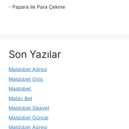
- Papara ile Para Çekme
Son Yazılar
Maldobet Adresi
Maldobet Giriş
Maldobet
Maldo Bet
Maldobet Şikayet
Maldobet Güncel
Maldobet Adresi