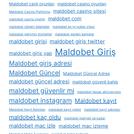
Maldobet canlı oyunları
maldobet casino oyunları
maldobet casino sitesi
Maldobet Casino Platformu
maldobet com
maldobet casino üyeliği
maldobet cömert ödemeler
maldobet en i̇yi poker sitesi
maldobet gelişmiş hizmetler
maldobet gerekli belgeler
maldobet girisi
maldobet giris twitter
Maldobet Giriş
maldobet giris yap
Maldobet giriş adresi
Maldobet Güncel
Maldobet Güncel Adres
maldobet güncel adresi
maldobet güvenli bahis
maldobet güvenlir mi
maldobet hesap aktivasyonu
maldobet instagram
Maldobet kayıt
Maldobet Kayıt Adımları
maldobet kayıt i̇şlemi
maldobet kayıt sekmesi
maldobet kaç oldu
maldobet maliyeti ne kadar
maldobet maç izle
maldobet maç izleme