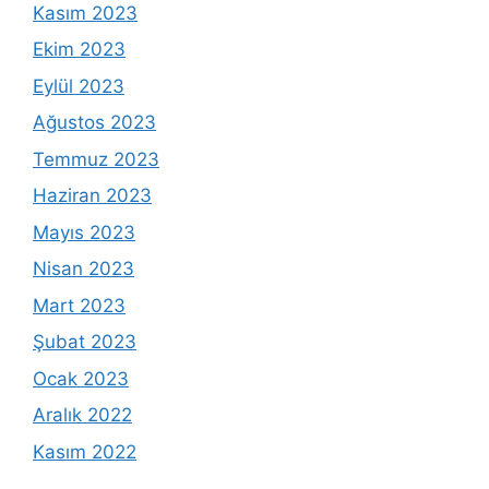
Kasım 2023
Ekim 2023
Eylül 2023
Ağustos 2023
Temmuz 2023
Haziran 2023
Mayıs 2023
Nisan 2023
Mart 2023
Şubat 2023
Ocak 2023
Aralık 2022
Kasım 2022