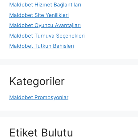
Maldobet Hizmet Bağlantıları
Maldobet Site Yenilikleri
Maldobet Oyuncu Avantajları
Maldobet Turnuva Seçenekleri
Maldobet Tutkun Bahisleri
Kategoriler
Maldobet Promosyonlar
Etiket Bulutu