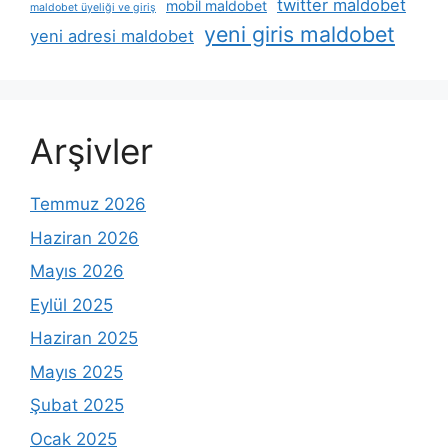
twitter maldobet
mobil maldobet
maldobet üyeliği ve giriş
yeni giris maldobet
yeni adresi maldobet
Arşivler
Temmuz 2026
Haziran 2026
Mayıs 2026
Eylül 2025
Haziran 2025
Mayıs 2025
Şubat 2025
Ocak 2025