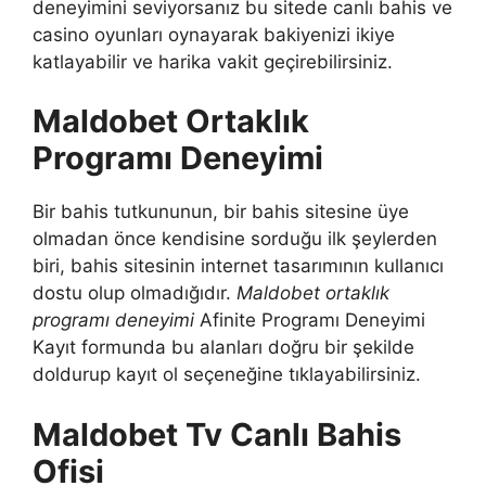
deneyimini seviyorsanız bu sitede canlı bahis ve
casino oyunları oynayarak bakiyenizi ikiye
katlayabilir ve harika vakit geçirebilirsiniz.
Maldobet Ortaklık
Programı Deneyimi
Bir bahis tutkununun, bir bahis sitesine üye
olmadan önce kendisine sorduğu ilk şeylerden
biri, bahis sitesinin internet tasarımının kullanıcı
dostu olup olmadığıdır.
Maldobet ortaklık
programı deneyimi
Afinite Programı Deneyimi
Kayıt formunda bu alanları doğru bir şekilde
doldurup kayıt ol seçeneğine tıklayabilirsiniz.
Maldobet Tv Canlı Bahis
Ofisi