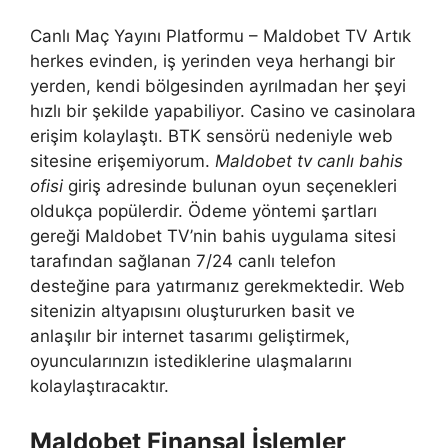
Canlı Maç Yayını Platformu – Maldobet TV Artık
herkes evinden, iş yerinden veya herhangi bir
yerden, kendi bölgesinden ayrılmadan her şeyi
hızlı bir şekilde yapabiliyor. Casino ve casinolara
erişim kolaylaştı. BTK sensörü nedeniyle web
sitesine erişemiyorum.
Maldobet tv canlı bahis
ofisi
giriş adresinde bulunan oyun seçenekleri
oldukça popülerdir. Ödeme yöntemi şartları
gereği Maldobet TV’nin bahis uygulama sitesi
tarafından sağlanan 7/24 canlı telefon
desteğine para yatırmanız gerekmektedir. Web
sitenizin altyapısını oluştururken basit ve
anlaşılır bir internet tasarımı geliştirmek,
oyuncularınızın istediklerine ulaşmalarını
kolaylaştıracaktır.
Maldobet Finansal İşlemler