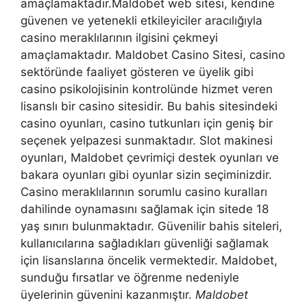
amaçlamaktadır.Maldobet web sitesi, kendine
güvenen ve yetenekli etkileyiciler aracılığıyla
casino meraklılarının ilgisini çekmeyi
amaçlamaktadır. Maldobet Casino Sitesi, casino
sektöründe faaliyet gösteren ve üyelik gibi
casino psikolojisinin kontrolünde hizmet veren
lisanslı bir casino sitesidir. Bu bahis sitesindeki
casino oyunları, casino tutkunları için geniş bir
seçenek yelpazesi sunmaktadır. Slot makinesi
oyunları, Maldobet çevrimiçi destek oyunları ve
bakara oyunları gibi oyunlar sizin seçiminizdir.
Casino meraklılarının sorumlu casino kuralları
dahilinde oynamasını sağlamak için sitede 18
yaş sınırı bulunmaktadır. Güvenilir bahis siteleri,
kullanıcılarına sağladıkları güvenliği sağlamak
için lisanslarına öncelik vermektedir. Maldobet,
sunduğu fırsatlar ve öğrenme nedeniyle
üyelerinin güvenini kazanmıştır.
Maldobet