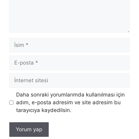
İsim
E-
posta
İnternet
sitesi
Daha sonraki yorumlarımda kullanılması için
adım, e-posta adresim ve site adresim bu
tarayıcıya kaydedilsin.