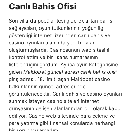
Canlı Bahis Ofisi
Son yıllarda popülaritesi giderek artan bahis
sağlayıcıları, oyun tutkunlarının yoğun ilgi
gösterdiği internet üzerinden canlı bahis ve
casino oyunları alanında yeni bir alan
oluşturmuşlardır. Casinosunun web sitesini
kontrol ettim ve bir lisans numarasının
listelendiğini gördüm. Ayrıca oyun kategorisine
giden
Maldobet güncel adresi canlı bahis ofisi
giriş adresi, 18. limiti aşan Maldobet casino
tutkunlarının güncel adreslerinde
görüntülenecektir. Canlı bahis ve casino oyunları
sunmak isteyen casino siteleri internet
dünyasının gelişen alanlarından biri olarak kabul
ediliyor. Casino web sitesinde para çekme ve
para yatırma gibi finansal konularda herhangi
bir sorun yaşamadım.