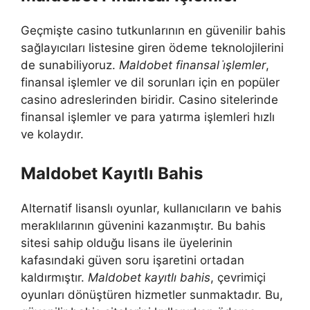
Geçmişte casino tutkunlarının en güvenilir bahis
sağlayıcıları listesine giren ödeme teknolojilerini
de sunabiliyoruz.
Maldobet finansal i̇şlemler
,
finansal işlemler ve dil sorunları için en popüler
casino adreslerinden biridir. Casino sitelerinde
finansal işlemler ve para yatırma işlemleri hızlı
ve kolaydır.
Maldobet Kayıtlı Bahis
Alternatif lisanslı oyunlar, kullanıcıların ve bahis
meraklılarının güvenini kazanmıştır. Bu bahis
sitesi sahip olduğu lisans ile üyelerinin
kafasındaki güven soru işaretini ortadan
kaldırmıştır.
Maldobet kayıtlı bahis
, çevrimiçi
oyunları dönüştüren hizmetler sunmaktadır. Bu,