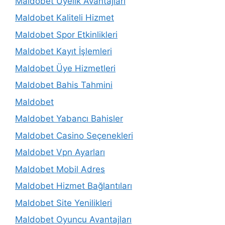
Maldobet Üyelik Avantajları
Maldobet Kaliteli Hizmet
Maldobet Spor Etkinlikleri
Maldobet Kayıt İşlemleri
Maldobet Üye Hizmetleri
Maldobet Bahis Tahmini
Maldobet
Maldobet Yabancı Bahisler
Maldobet Casino Seçenekleri
Maldobet Vpn Ayarları
Maldobet Mobil Adres
Maldobet Hizmet Bağlantıları
Maldobet Site Yenilikleri
Maldobet Oyuncu Avantajları