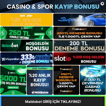
×
Maldobet GİRİŞ İÇİN TIKLAYINIZ!