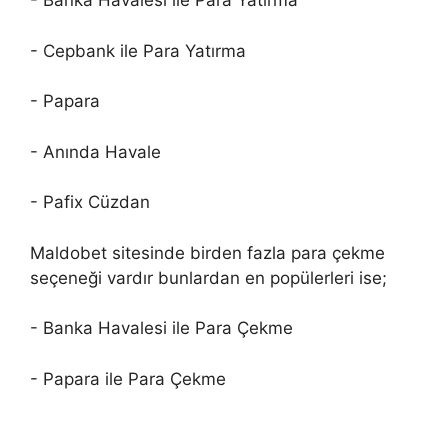
- Banka Havalesi ile Para Yatırma
- Cepbank ile Para Yatırma
- Papara
- Anında Havale
- Pafix Cüzdan
Maldobet sitesinde birden fazla para çekme
seçeneği vardır bunlardan en popülerleri ise;
- Banka Havalesi ile Para Çekme
- Papara ile Para Çekme