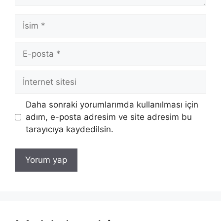
İsim
E-
posta
İnternet
sitesi
Daha sonraki yorumlarımda kullanılması için
adım, e-posta adresim ve site adresim bu
tarayıcıya kaydedilsin.