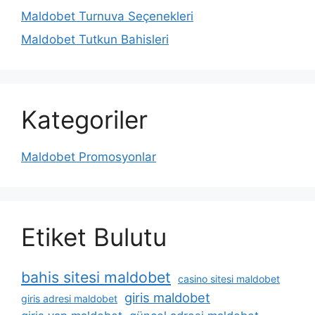
Maldobet Turnuva Seçenekleri
Maldobet Tutkun Bahisleri
Kategoriler
Maldobet Promosyonlar
Etiket Bulutu
bahis sitesi maldobet
casino sitesi maldobet
giris maldobet
giris adresi maldobet