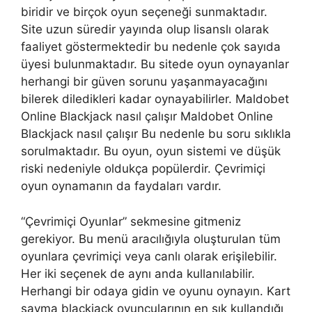
biridir ve birçok oyun seçeneği sunmaktadır.
Site uzun süredir yayında olup lisanslı olarak
faaliyet göstermektedir bu nedenle çok sayıda
üyesi bulunmaktadır. Bu sitede oyun oynayanlar
herhangi bir güven sorunu yaşanmayacağını
bilerek diledikleri kadar oynayabilirler. Maldobet
Online Blackjack nasıl çalışır Maldobet Online
Blackjack nasıl çalışır Bu nedenle bu soru sıklıkla
sorulmaktadır. Bu oyun, oyun sistemi ve düşük
riski nedeniyle oldukça popülerdir. Çevrimiçi
oyun oynamanın da faydaları vardır.
“Çevrimiçi Oyunlar” sekmesine gitmeniz
gerekiyor. Bu menü aracılığıyla oluşturulan tüm
oyunlara çevrimiçi veya canlı olarak erişilebilir.
Her iki seçenek de aynı anda kullanılabilir.
Herhangi bir odaya gidin ve oyunu oynayın. Kart
sayma blackjack oyuncularının en sık kullandığı