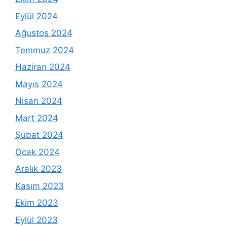
Eylül 2024
Ağustos 2024
Temmuz 2024
Haziran 2024
Mayıs 2024
Nisan 2024
Mart 2024
Şubat 2024
Ocak 2024
Aralık 2023
Kasım 2023
Ekim 2023
Eylül 2023