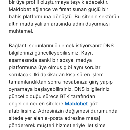
bir üye profili oluşturmaya teşvik edecektir.
Maldobet eğlence ve fırsat sunan güçlü bir
bahis platformuna dönüştü. Bu sitenin sektörün
altın madalyalıları arasında adını duyurması
muhtemel.
Bağlantı sorunlarını önlemek istiyorsanız DNS
bilgilerinizi güncelleyebilirsiniz. Kayıt
aşamasında sanki bir sosyal medya
platformuna üye olmuş gibi aynı sorular
sorulacak. İki dakikadan kısa süren işlem
tamamlandıktan sonra hesabınıza giriş yapıp
oynamaya başlayabilirsiniz. DNS bilgileriniz
güncel olduğu sürece BTK tarafından
engellenmeden sitelere
Maldobet
göz
atabilirsiniz. Adresinizin değişmesi durumunda
sitede yer alan e-posta adresine mesaj
göndererek müşteri hizmetleriyle iletişime