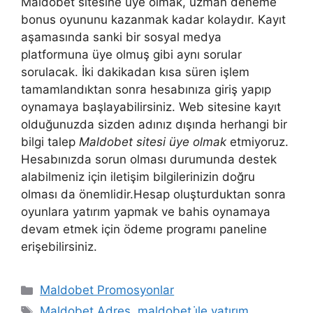
Maldobet sitesine üye olmak, uzman deneme
bonus oyununu kazanmak kadar kolaydır. Kayıt
aşamasında sanki bir sosyal medya
platformuna üye olmuş gibi aynı sorular
sorulacak. İki dakikadan kısa süren işlem
tamamlandıktan sonra hesabınıza giriş yapıp
oynamaya başlayabilirsiniz. Web sitesine kayıt
olduğunuzda sizden adınız dışında herhangi bir
bilgi talep
Maldobet sitesi üye olmak
etmiyoruz.
Hesabınızda sorun olması durumunda destek
alabilmeniz için iletişim bilgilerinizin doğru
olması da önemlidir.Hesap oluşturduktan sonra
oyunlara yatırım yapmak ve bahis oynamaya
devam etmek için ödeme programı paneline
erişebilirsiniz.
Kategoriler
Maldobet Promosyonlar
Etiketler
Maldobet Adres
,
maldobet i̇le yatırım