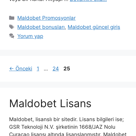
Kategoriler
Maldobet Promosyonlar
Etiketler
Maldobet bonusları
,
Maldobet güncel giriş
Yorum yap
Sayfa
Sayfa
Sayfa
←
Önceki
1
…
24
25
Maldobet Lisans
Maldobet, lisanslı bir sitedir. Lisans bilgileri ise;
GSR Teknoloji N.V. şirketinin 1668/JAZ Nolu
Curacao lisansı altında lisanslanmıştır. Maldobet