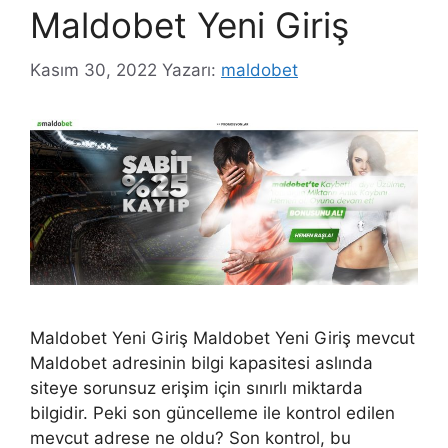
Maldobet Yeni Giriş
Kasım 30, 2022
Yazarı:
maldobet
Maldobet Yeni Giriş Maldobet Yeni Giriş mevcut
Maldobet adresinin bilgi kapasitesi aslında
siteye sorunsuz erişim için sınırlı miktarda
bilgidir. Peki son güncelleme ile kontrol edilen
mevcut adrese ne oldu? Son kontrol, bu