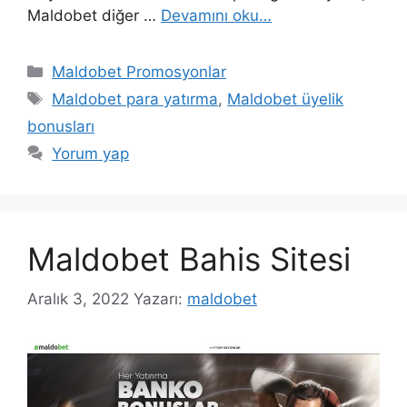
Maldobet diğer …
Devamını oku…
Kategoriler
Maldobet Promosyonlar
Etiketler
Maldobet para yatırma
,
Maldobet üyelik
bonusları
Yorum yap
Maldobet Bahis Sitesi
Aralık 3, 2022
Yazarı:
maldobet