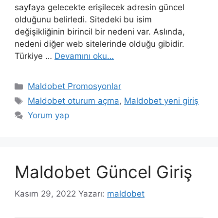
sayfaya gelecekte erişilecek adresin güncel
olduğunu belirledi. Sitedeki bu isim
değişikliğinin birincil bir nedeni var. Aslında,
nedeni diğer web sitelerinde olduğu gibidir.
Türkiye …
Devamını oku…
Kategoriler
Maldobet Promosyonlar
Etiketler
Maldobet oturum açma
,
Maldobet yeni giriş
Yorum yap
Maldobet Güncel Giriş
Kasım 29, 2022
Yazarı:
maldobet