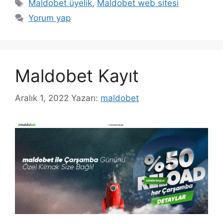
Etiketler
Maldobet üyelik
,
Maldobet web sitesi
Yorum yap
Maldobet Kayıt
Aralık 1, 2022
Yazarı:
maldobet