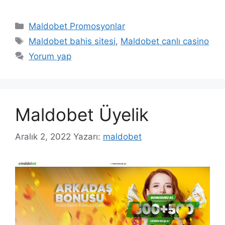
Kategoriler
Maldobet Promosyonlar
Etiketler
Maldobet bahis sitesi
,
Maldobet canlı casino
Yorum yap
Maldobet Üyelik
Aralık 2, 2022
Yazarı:
maldobet