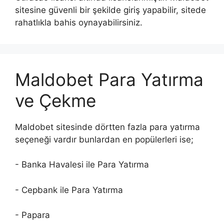
sitesine güvenli bir şekilde giriş yapabilir, sitede
rahatlıkla bahis oynayabilirsiniz.
Maldobet Para Yatırma
ve Çekme
Maldobet sitesinde dörtten fazla para yatırma
seçeneği vardır bunlardan en popülerleri ise;
- Banka Havalesi ile Para Yatırma
- Cepbank ile Para Yatırma
- Papara