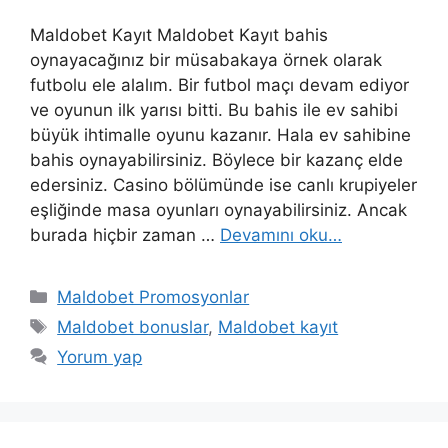
Maldobet Kayıt Maldobet Kayıt bahis
oynayacağınız bir müsabakaya örnek olarak
futbolu ele alalım. Bir futbol maçı devam ediyor
ve oyunun ilk yarısı bitti. Bu bahis ile ev sahibi
büyük ihtimalle oyunu kazanır. Hala ev sahibine
bahis oynayabilirsiniz. Böylece bir kazanç elde
edersiniz. Casino bölümünde ise canlı krupiyeler
eşliğinde masa oyunları oynayabilirsiniz. Ancak
burada hiçbir zaman …
Devamını oku…
Kategoriler
Maldobet Promosyonlar
Etiketler
Maldobet bonuslar
,
Maldobet kayıt
Yorum yap