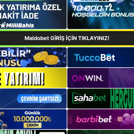
Maldobet GİRİŞ İÇİN TIKLAYINIZ!