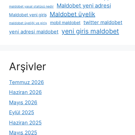
Maldobet yeni adresi
maldobet yasal statüsü nedir
Maldobet üyelik
Maldobet yeni giriş
twitter maldobet
mobil maldobet
maldobet üyeliği ve giriş
yeni giris maldobet
yeni adresi maldobet
Arşivler
Temmuz 2026
Haziran 2026
Mayıs 2026
Eylül 2025
Haziran 2025
Mayıs 2025