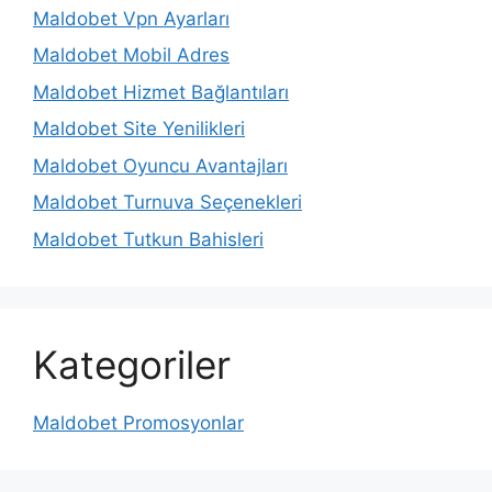
Maldobet Vpn Ayarları
Maldobet Mobil Adres
Maldobet Hizmet Bağlantıları
Maldobet Site Yenilikleri
Maldobet Oyuncu Avantajları
Maldobet Turnuva Seçenekleri
Maldobet Tutkun Bahisleri
Kategoriler
Maldobet Promosyonlar