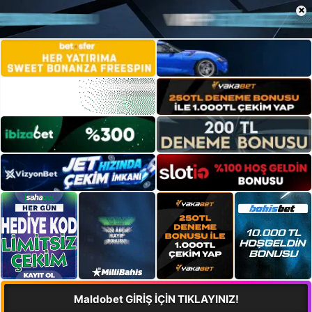
×
Maldobet GİRİŞ İÇİN TIKLAYINIZ!