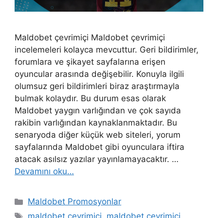
Maldobet çevrimiçi Maldobet çevrimiçi
incelemeleri kolayca mevcuttur. Geri bildirimler,
forumlara ve şikayet sayfalarına erişen
oyuncular arasında değişebilir. Konuyla ilgili
olumsuz geri bildirimleri biraz araştırmayla
bulmak kolaydır. Bu durum esas olarak
Maldobet yaygın varlığından ve çok sayıda
rakibin varlığından kaynaklanmaktadır. Bu
senaryoda diğer küçük web siteleri, yorum
sayfalarında Maldobet gibi oyunculara iftira
atacak asılsız yazılar yayınlamayacaktır. …
Devamını oku…
Kategoriler
Maldobet Promosyonlar
Etiketler
maldobet çevrimiçi
,
maldobet çevrimiçi