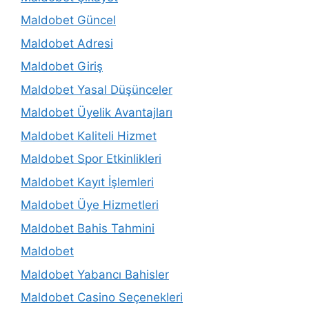
Maldobet Güncel
Maldobet Adresi
Maldobet Giriş
Maldobet Yasal Düşünceler
Maldobet Üyelik Avantajları
Maldobet Kaliteli Hizmet
Maldobet Spor Etkinlikleri
Maldobet Kayıt İşlemleri
Maldobet Üye Hizmetleri
Maldobet Bahis Tahmini
Maldobet
Maldobet Yabancı Bahisler
Maldobet Casino Seçenekleri