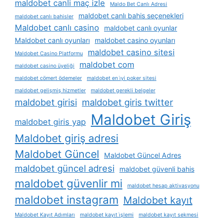
maldobet canli maç izle
Maldo Bet Canlı Adresi
maldobet canlı bahis seçenekleri
maldobet canlı bahisler
Maldobet canlı casino
maldobet canlı oyunlar
Maldobet canlı oyunları
maldobet casino oyunları
maldobet casino sitesi
Maldobet Casino Platformu
maldobet com
maldobet casino üyeliği
maldobet cömert ödemeler
maldobet en i̇yi poker sitesi
maldobet gelişmiş hizmetler
maldobet gerekli belgeler
maldobet girisi
maldobet giris twitter
Maldobet Giriş
maldobet giris yap
Maldobet giriş adresi
Maldobet Güncel
Maldobet Güncel Adres
maldobet güncel adresi
maldobet güvenli bahis
maldobet güvenlir mi
maldobet hesap aktivasyonu
maldobet instagram
Maldobet kayıt
Maldobet Kayıt Adımları
maldobet kayıt i̇şlemi
maldobet kayıt sekmesi