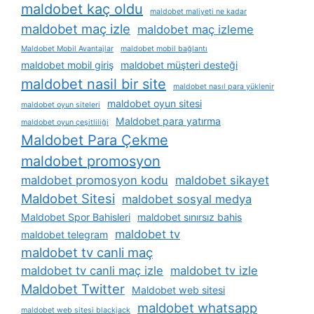
maldobet kaç oldu
maldobet maliyeti ne kadar
maldobet maç izle
maldobet maç izleme
Maldobet Mobil Avantajlar
maldobet mobil bağlantı
maldobet mobil giriş
maldobet müşteri desteği
maldobet nasil bir site
maldobet nasıl para yüklenir
maldobet oyun sitesi
maldobet oyun siteleri
Maldobet para yatırma
maldobet oyun çeşitliliği
Maldobet Para Çekme
maldobet promosyon
maldobet promosyon kodu
maldobet sikayet
Maldobet Sitesi
maldobet sosyal medya
Maldobet Spor Bahisleri
maldobet sınırsız bahis
maldobet tv
maldobet telegram
maldobet tv canli maç
maldobet tv canli maç izle
maldobet tv izle
Maldobet Twitter
Maldobet web sitesi
maldobet whatsapp
maldobet web sitesi blackjack