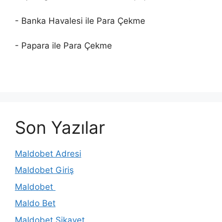
- Banka Havalesi ile Para Çekme
- Papara ile Para Çekme
Son Yazılar
Maldobet Adresi
Maldobet Giriş
Maldobet
Maldo Bet
Maldobet Şikayet