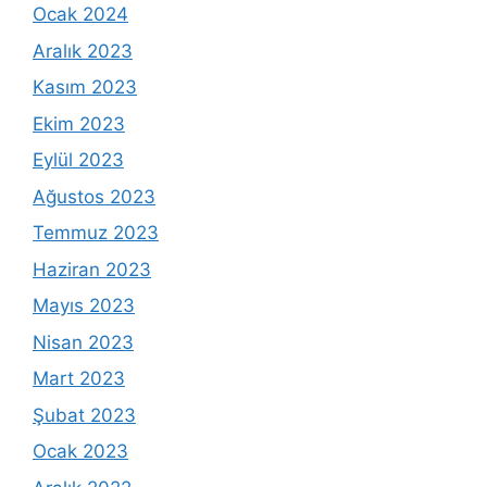
Ocak 2024
Aralık 2023
Kasım 2023
Ekim 2023
Eylül 2023
Ağustos 2023
Temmuz 2023
Haziran 2023
Mayıs 2023
Nisan 2023
Mart 2023
Şubat 2023
Ocak 2023